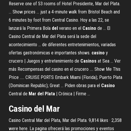
Reserve one of 53 rooms of Hotel Presidente, Mar del Plata.
... Show prices ... just a 4-minute walk from Bristol Beach and
6 minutes by foot from Central Casino. Hoy a las 22, se
lanzará la Primera Bola
del
verano en el
Casino
de ... El
Casino Central de Mar del Plata será la sede del
acontecimiento ... de diferentes entretenimientos, variadas
ofertas gastronómicas e importantes shows.
casino
y
crucero | Juegos y entretenimiento de
Casinos
at Sea ... Ver
más Recompensas del casino en el crucero .... Show Me This
Price ..... CRUISE PORTS Embark Miami (Florida); Puerto Plata
(Dominican Republic); Great ... Piden obras para el
Casino
Central de
Mar del Plata
| Crónica | Firme ...
Casino del Mar
Casino Central Mar del Plata, Mar del Plata. 9,814 likes · 2,358
were here. La pagina ofrecerá las promociones y eventos