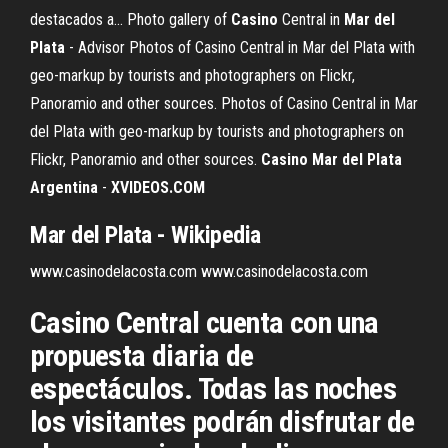
destacados a... Photo gallery of
Casino
Central in
Mar del
Plata
- Advisor Photos of Casino Central in Mar del Plata with
geo-markup by tourists and photographers on Flickr,
Panoramio and other sources. Photos of Casino Central in Mar
del Plata with geo-markup by tourists and photographers on
Flickr, Panoramio and other sources.
Casino Mar del Plata
Argentina
-
XVIDEOS.COM
Mar del Plata
- Wikipedia
www.casinodelacosta.com www.casinodelacosta.com
Casino Central cuenta con una
propuesta diaria de
espectáculos. Todas las noches
los visitantes podrán disfrutar de